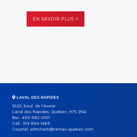
EN SAVOIR PLUS +
LAVAL DES RAPIDES
1620, boul. de l'Avenir
Laval des Rapides, Québec, H7S 2N4
Bur.:
450 682-0101
Cell.:
514 994-1463
Courriel:
johni.harb@remax-quebec.com